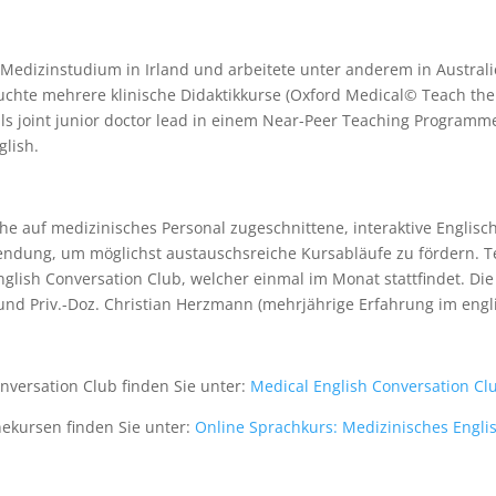
 Medizinstudium in Irland und arbeitete unter anderem in Australie
chte mehrere klinische Didaktikkurse (Oxford Medical© Teach the
ls joint junior doctor lead in einem Near-Peer Teaching Programme 
glish.
lche auf medizinisches Personal zugeschnittene, interaktive Englis
endung, um möglichst austauschsreiche Kursabläufe zu fördern. T
lish Conversation Club, welcher einmal im Monat stattfindet. D
 und Priv.-Doz. Christian Herzmann (mehrjährige Erfahrung im eng
versation Club finden Sie unter:
Medical English Conversation Cl
kursen finden Sie unter: ​
Online Sprachkurs: Medizinisches Engli