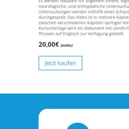
Es werden Vokabeln für allgemein innere, digit
neurologische, und orthopädische Untersuchun
Untersuchungen werden mithilfe eines Schausp
durchgespielt. Das Video ist in mehrere Kapitel
zwischen verschiedenen Kapiteln springen kön
Kursunterlage wird ein Dokument mit sämtlic
Phrasen auf Englisch zur Verfügung gestellt.
20,00€
(netto)
Jetzt kaufen