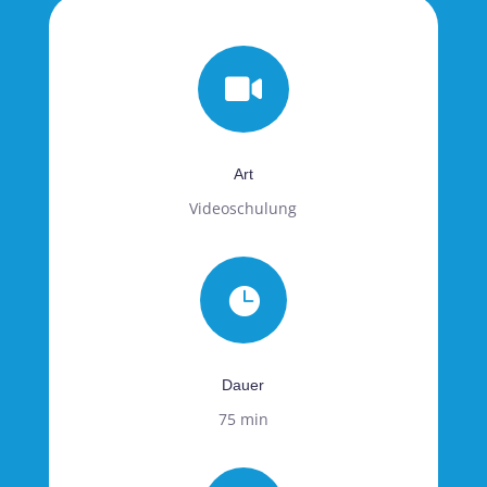

Art
Videoschulung

Dauer
75 min