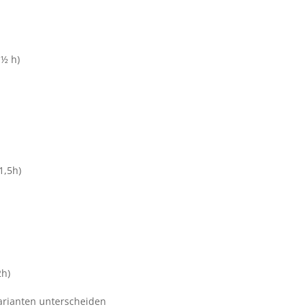
 h)
h)
h)
arianten unterscheiden