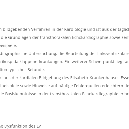
n bildgebenden Verfahren in der Kardiologie und ist aus der tägli
lt die Grundlagen der transthorakalen Echokardiographie sowie zen
beispiele.
iographische Untersuchung, die Beurteilung der linksventrikuläre
 Trikuspidalklappenerkrankungen. Ein weiterer Schwerpunkt liegt a
tion typischer Befunde.
 aus der kardialen Bildgebung des Elisabeth-Krankenhauses Essen
llbeispiele sowie Hinweise auf häufige Fehlerquellen erleichtern de
 die Basiskenntnisse in der transthorakalen Echokardiographie erl
che Dysfunktion des LV