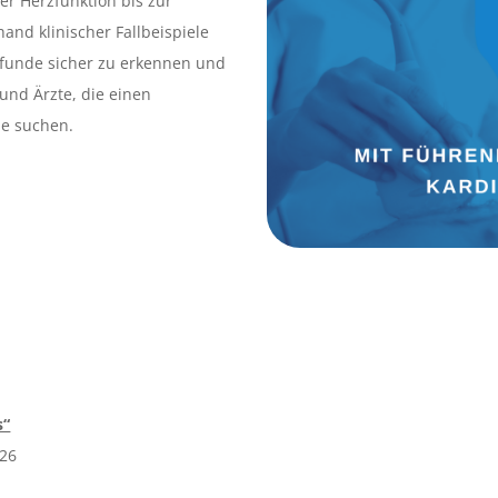
r Herzfunktion bis zur
and klinischer Fallbeispiele
Befunde sicher zu erkennen und
 und Ärzte, die einen
ie suchen.
s“
026