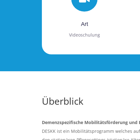
Art
Videoschulung
Überblick
Demenzspezifische Mobilitätsförderung und B
DESKK ist ein Mobilitätsprogramm welches au
den stationären Pflegesettings (stationäre Al