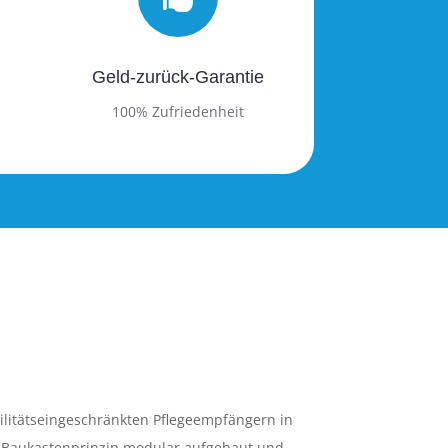
Geld-zurück-Garantie
100% Zufriedenheit
litätseingeschränkten Pflegeempfängern in
dem Baukastenprinzip modular aufgebaut und