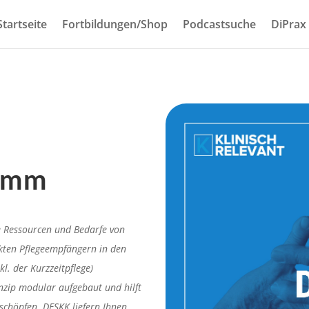
Startseite
Fortbildungen/Shop
Podcastsuche
DiPrax
ramm
e Ressourcen und Bedarfe von
ten Pflegeempfängern in den
kl. der Kurzzeitpflege)
nzip modular aufgebaut und hilft
uschöpfen. DESKK liefern Ihnen