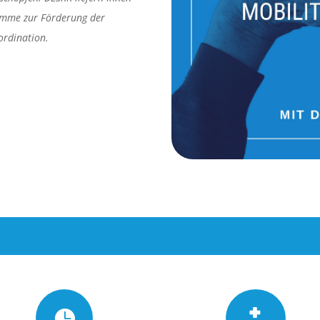
amme zur Förderung der
ordination.

