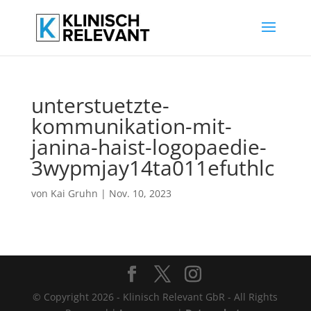
unterstuetzte-
kommunikation-mit-
janina-haist-logopaedie-
3wypmjay14ta011efuthlc
von
Kai Gruhn
|
Nov. 10, 2023
© Copyright 2026 - Klinisch Relevant GbR - All Rights