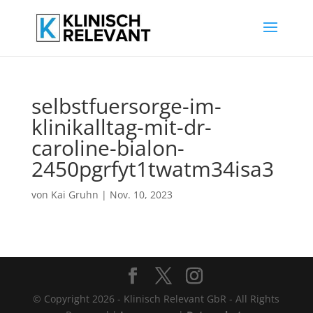
selbstfuersorge-im-
klinikalltag-mit-dr-
caroline-bialon-
2450pgrfyt1twatm34isa3
von
Kai Gruhn
|
Nov. 10, 2023
© Copyright 2026 - Klinisch Relevant GbR - All Rights