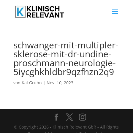
schwanger-mit-multipler-
sklerose-mit-dr-undine-
proschmann-neurologie-
5iycghkhldbr9qzfhzn2q9
von
Kai Gruhn
|
Nov. 10, 2023
© Copyright 2026 - Klinisch Relevant GbR - All Rights