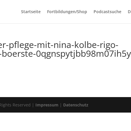
Startseite
Fortbildungen/Shop
Podcastsuche
D
er-pflege-mit-nina-kolbe-rigo-
-boerste-0qgnspytjbb98m07ih5y
 Rights Reserved |
Impressum
|
Datenschutz