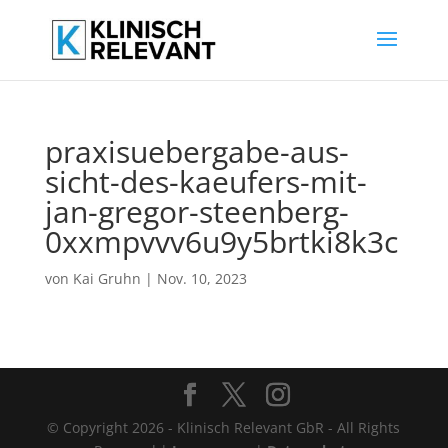
praxisuebergabe-aus-
sicht-des-kaeufers-mit-
jan-gregor-steenberg-
0xxmpvvv6u9y5brtki8k3c
von
Kai Gruhn
|
Nov. 10, 2023
© Copyright 2026 - Klinisch Relevant GbR - All Rights