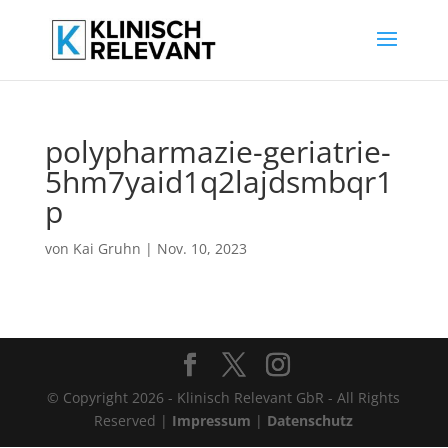
polypharmazie-geriatrie-
5hm7yaid1q2lajdsmbqr1
p
von
Kai Gruhn
|
Nov. 10, 2023
© Copyright 2026 - Klinisch Relevant GbR - All Rights
Reserved |
Impressum
|
Datenschutz