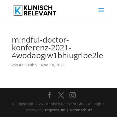
mindful-doctor-
konferenz-2021-
4wodabgiw1bhiugrlbe2le
von
Kai Gruhn
|
Nov. 10, 2023
© Copyright 2026 - Klinisch Relevant GbR - All Rights
Reserved |
Impressum
|
Datenschutz