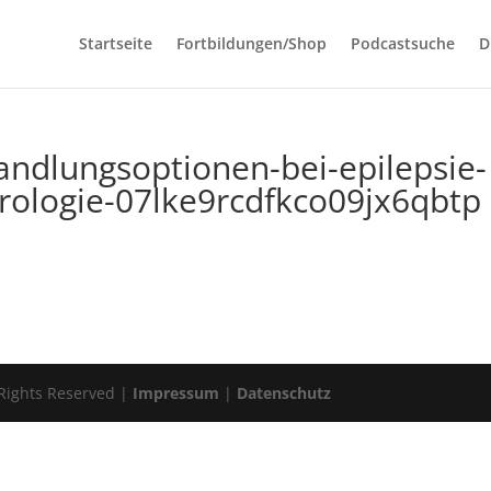
Startseite
Fortbildungen/Shop
Podcastsuche
D
dlungsoptionen-bei-epilepsie-
rologie-07lke9rcdfkco09jx6qbtp
 Rights Reserved |
Impressum
|
Datenschutz