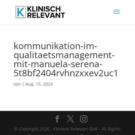
kommunikation-im-
qualitaetsmanagement-
mit-manuela-serena-
5t8bf2404rvhnzxxev2uc1
von
|
Aug. 15, 2024
© Copyright 2026 - Klinisch Relevant GbR - All Rights