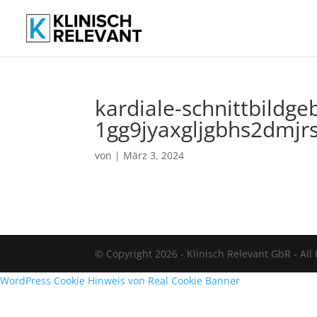
kardiale-schnittbildge
1gg9jyaxgljgbhs2dmjr
von
|
März 3, 2024
© Copyright 2026 - Klinisch Relevant GbR - All
WordPress Cookie Hinweis von Real Cookie Banner