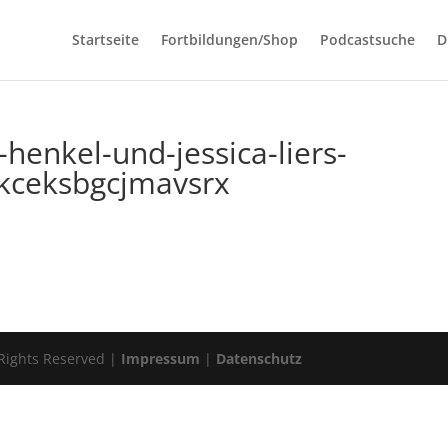
Startseite
Fortbildungen/Shop
Podcastsuche
D
henkel-und-jessica-liers-
kceksbgcjmavsrx
 Rights Reserved |
Impressum
|
Datenschutz