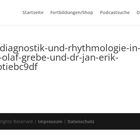
Startseite
Fortbildungen/Shop
Podcastsuche
D
-diagnostik-und-rhythmologie-in
-olaf-grebe-und-dr-jan-erik-
btiebc9df
 Rights Reserved |
Impressum
|
Datenschutz