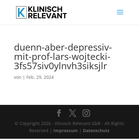
duenn-aber-depressiv-
mit-prof-lars-wojtecki-
3fs57siv0ylnvh3siksjlr
von
|
Feb. 29, 2024
© Copyright 2026 - Klinisch Relevant GbR - All Rights
Reserved |
Impressum
|
Datenschutz