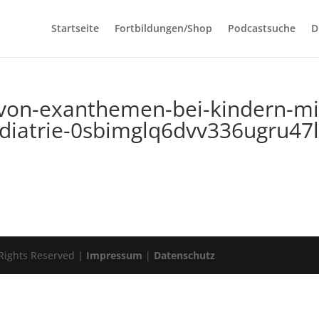
Startseite
Fortbildungen/Shop
Podcastsuche
D
-von-exanthemen-bei-kindern-mi
ediatrie-0sbimglq6dvv336ugru47
 Rights Reserved |
Impressum
|
Datenschutz