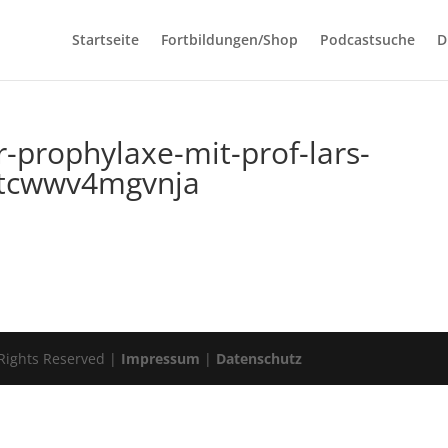
Startseite
Fortbildungen/Shop
Podcastsuche
D
-prophylaxe-mit-prof-lars-
8tcwwv4mgvnja
 Rights Reserved |
Impressum
|
Datenschutz