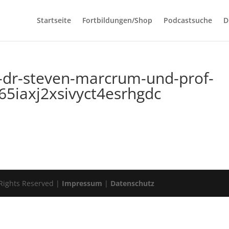
Startseite
Fortbildungen/Shop
Podcastsuche
D
t-dr-steven-marcrum-und-prof-
65iaxj2xsivyct4esrhgdc
 Rights Reserved |
Impressum
|
Datenschutz