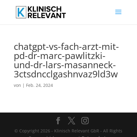
chatgpt-vs-fach-arzt-mit-
pd-dr-marc-pawlitzki-
und-dr-lars-masanneck-
3ctsdncclgashnvaz9ld3w
von
|
Feb. 24, 2024
© Copyright 2026 - Klinisch Relevant GbR - All Rights