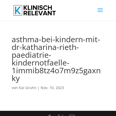
asthma-bei-kindern-mit-
dr-katharina-rieth-
paediatrie-
kindernotfaelle-
1immib8tz4o7m9z5gaxn
ky
von
Kai Gruhn
|
Nov. 10, 2023