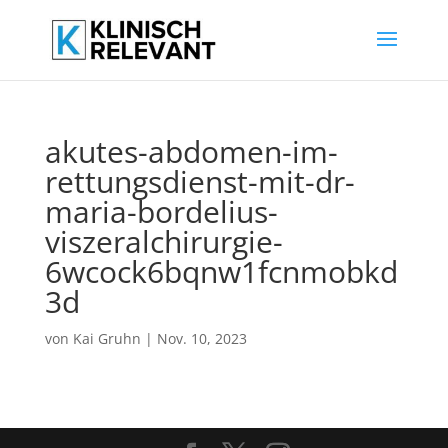
akutes-abdomen-im-
rettungsdienst-mit-dr-
maria-bordelius-
viszeralchirurgie-
6wcock6bqnw1fcnmobkd
3d
von
Kai Gruhn
|
Nov. 10, 2023